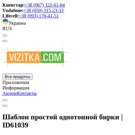
Киевстар:
+38 (067) 322-61-64
Vodafone:
+38 (050) 315-23-33
Lifecell:
+38 (093) 170-41-51
Украина
RUS
Все продукты
Приложения
Информация
Акции
Контакты
Шаблон простой однотонной бирки |
ID61039