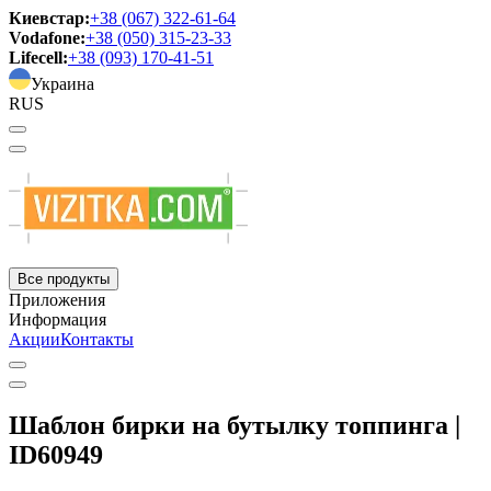
Киевстар:
+38 (067) 322-61-64
Vodafone:
+38 (050) 315-23-33
Lifecell:
+38 (093) 170-41-51
Украина
RUS
Все продукты
Приложения
Информация
Акции
Контакты
Шаблон бирки на бутылку топпинга |
ID60949