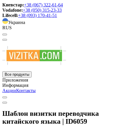
Киевстар:
+38 (067) 322-61-64
Vodafone:
+38 (050) 315-23-33
Lifecell:
+38 (093) 170-41-51
Украина
RUS
Все продукты
Приложения
Информация
Акции
Контакты
Шаблон визитки переводчика
китайского языка | ID6059