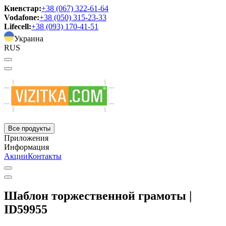
Киевстар:
+38 (067) 322-61-64
Vodafone:
+38 (050) 315-23-33
Lifecell:
+38 (093) 170-41-51
Украина
RUS
Все продукты
Приложения
Информация
Акции
Контакты
Шаблон торжественной грамоты |
ID59955