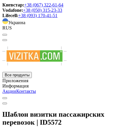
Киевстар:
+38 (067) 322-61-64
Vodafone:
+38 (050) 315-23-33
Lifecell:
+38 (093) 170-41-51
Украина
RUS
Все продукты
Приложения
Информация
Акции
Контакты
Шаблон визитки пассажирских
перевозок | ID5572