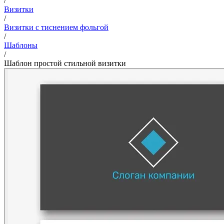
/
Визитки
/
Визитки с тиснением фольгой
/
Шаблоны
/
Шаблон простой стильной визитки