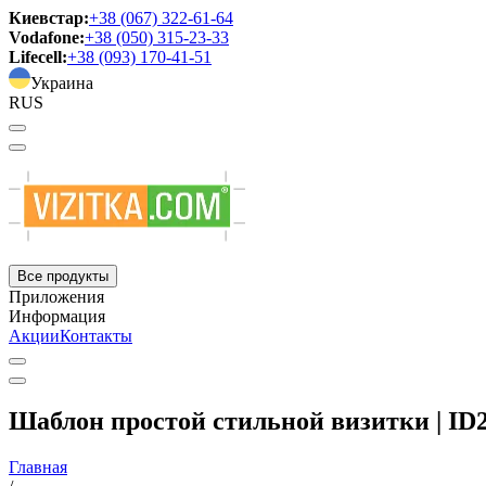
Киевстар:
+38 (067) 322-61-64
Vodafone:
+38 (050) 315-23-33
Lifecell:
+38 (093) 170-41-51
Украина
RUS
Все продукты
Приложения
Информация
Акции
Контакты
Шаблон простой стильной визитки | ID
Главная