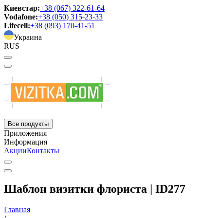
Киевстар:
+38 (067) 322-61-64
Vodafone:
+38 (050) 315-23-33
Lifecell:
+38 (093) 170-41-51
Украина
RUS
Все продукты
Приложения
Информация
Акции
Контакты
Шаблон визитки флориста | ID277
Главная