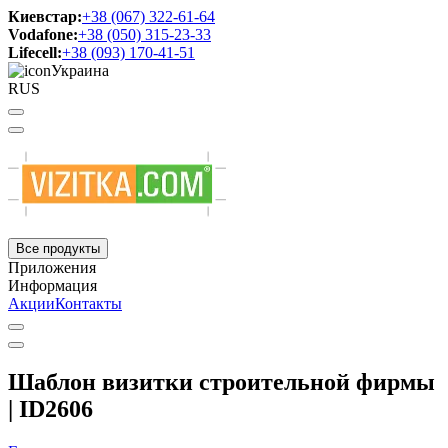
Киевстар:
+38 (067) 322-61-64
Vodafone:
+38 (050) 315-23-33
Lifecell:
+38 (093) 170-41-51
Украина
RUS
Все продукты
Приложения
Информация
Акции
Контакты
Шаблон визитки строительной фирмы
| ID2606