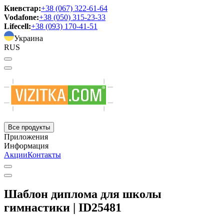
Киевстар:
+38 (067) 322-61-64
Vodafone:
+38 (050) 315-23-33
Lifecell:
+38 (093) 170-41-51
Украина
RUS
Все продукты
Приложения
Информация
Акции
Контакты
Шаблон диплома для школы
гимнастики | ID25481