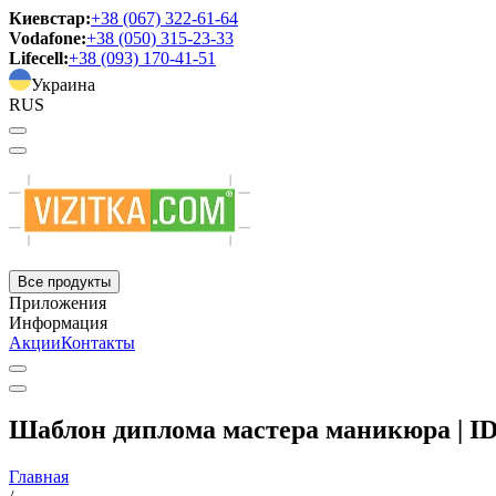
Киевстар:
+38 (067) 322-61-64
Vodafone:
+38 (050) 315-23-33
Lifecell:
+38 (093) 170-41-51
Украина
RUS
Все продукты
Приложения
Информация
Акции
Контакты
Шаблон диплома мастера маникюра | I
Главная