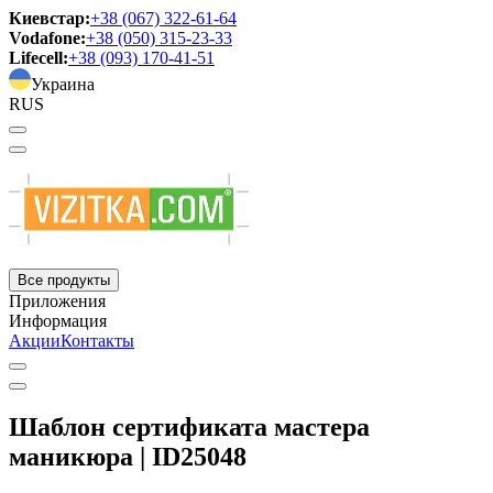
Киевстар:
+38 (067) 322-61-64
Vodafone:
+38 (050) 315-23-33
Lifecell:
+38 (093) 170-41-51
Украина
RUS
Все продукты
Приложения
Информация
Акции
Контакты
Шаблон сертификата мастера
маникюра | ID25048