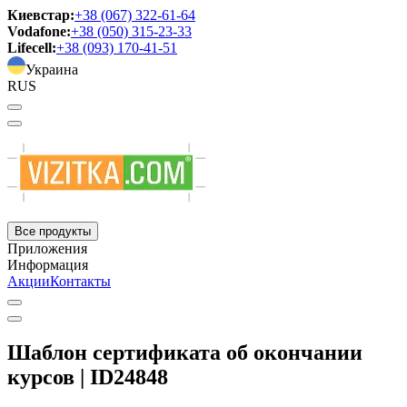
Киевстар:
+38 (067) 322-61-64
Vodafone:
+38 (050) 315-23-33
Lifecell:
+38 (093) 170-41-51
Украина
RUS
Все продукты
Приложения
Информация
Акции
Контакты
Шаблон сертификата об окончании
курсов | ID24848