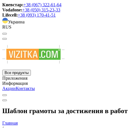
Киевстар:
+38 (067) 322-61-64
Vodafone:
+38 (050) 315-23-33
Lifecell:
+38 (093) 170-41-51
Украина
RUS
Все продукты
Приложения
Информация
Акции
Контакты
Шаблон грамоты за достижения в работе
Главная