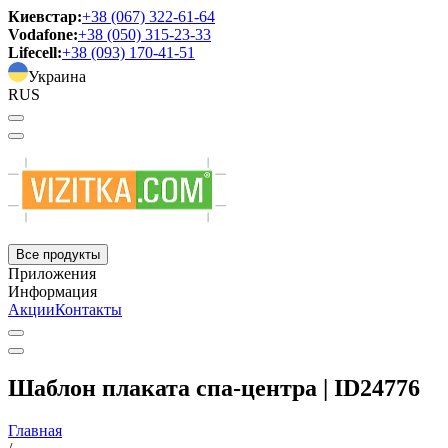
Киевстар:
+38 (067) 322-61-64
Vodafone:
+38 (050) 315-23-33
Lifecell:
+38 (093) 170-41-51
Украина
RUS
Все продукты
Приложения
Информация
Акции
Контакты
Шаблон плаката спа-центра | ID24776
Главная