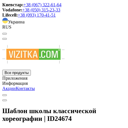
Киевстар:
+38 (067) 322-61-64
Vodafone:
+38 (050) 315-23-33
Lifecell:
+38 (093) 170-41-51
Украина
RUS
Все продукты
Приложения
Информация
Акции
Контакты
Шаблон школы классической
хореографии | ID24674