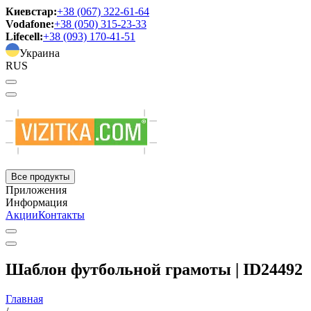
Киевстар:
+38 (067) 322-61-64
Vodafone:
+38 (050) 315-23-33
Lifecell:
+38 (093) 170-41-51
Украина
RUS
Все продукты
Приложения
Информация
Акции
Контакты
Шаблон футбольной грамоты | ID24492
Главная