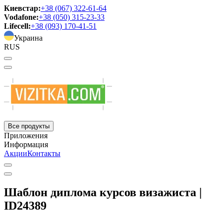
Киевстар:
+38 (067) 322-61-64
Vodafone:
+38 (050) 315-23-33
Lifecell:
+38 (093) 170-41-51
Украина
RUS
Все продукты
Приложения
Информация
Акции
Контакты
Шаблон диплома курсов визажиста |
ID24389