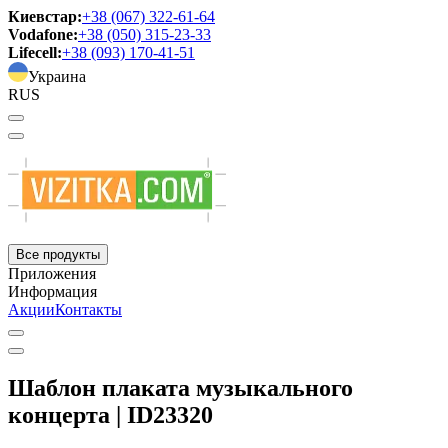
Киевстар:
+38 (067) 322-61-64
Vodafone:
+38 (050) 315-23-33
Lifecell:
+38 (093) 170-41-51
Украина
RUS
Все продукты
Приложения
Информация
Акции
Контакты
Шаблон плаката музыкального
концерта | ID23320