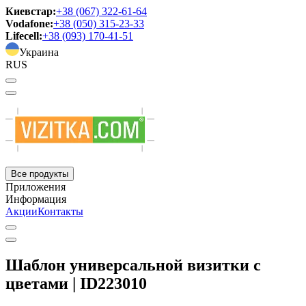
Киевстар:
+38 (067) 322-61-64
Vodafone:
+38 (050) 315-23-33
Lifecell:
+38 (093) 170-41-51
Украина
RUS
Все продукты
Приложения
Информация
Акции
Контакты
Шаблон универсальной визитки с
цветами | ID223010