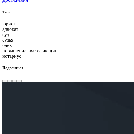
Достижения
Теги
юрист
адвокат
суд
судья
банк
повышение квалификации
нотариус
Поделиться