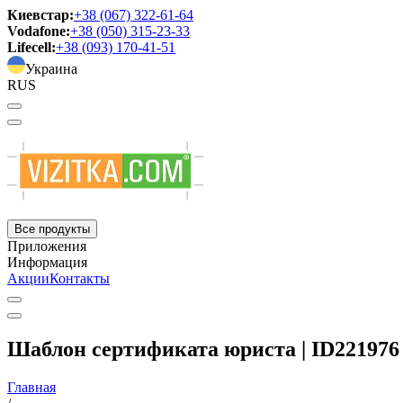
Киевстар:
+38 (067) 322-61-64
Vodafone:
+38 (050) 315-23-33
Lifecell:
+38 (093) 170-41-51
Украина
RUS
Все продукты
Приложения
Информация
Акции
Контакты
Шаблон сертификата юриста | ID221976
Главная