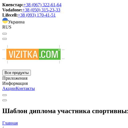
Киевстар:
+38 (067) 322-61-64
Vodafone:
+38 (050) 315-23-33
Lifecell:
+38 (093) 170-41-51
Украина
RUS
Все продукты
Приложения
Информация
Акции
Контакты
Шаблон диплома участника спортивных 
Главная