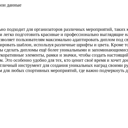
свои данные
но подходит для организаторов различных мероприятий, таких 
о и легко подготовить красивые и профессионально выглядящие 
озволяет пользователям максимально адаптировать диплом под с
зировать шаблон, используя различные шрифты и цвета. Кроме то
тобы сделать дипломы ещё более уникальными и запоминающимис
коративные элементы, рамки и значки, чтобы создать настоящий
ом. Это особенно удобно для тех, кто ценит своё время и хочет
тличный инструмент для создания уникальных наград своими ру
ом для любых спортивных мероприятий, где важно подчеркнуть 