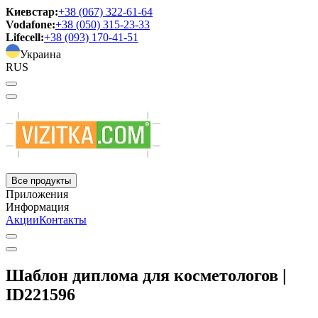
Киевстар:
+38 (067) 322-61-64
Vodafone:
+38 (050) 315-23-33
Lifecell:
+38 (093) 170-41-51
Украина
RUS
Все продукты
Приложения
Информация
Акции
Контакты
Шаблон диплома для косметологов |
ID221596