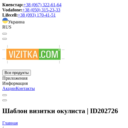
Киевстар:
+38 (067) 322-61-64
Vodafone:
+38 (050) 315-23-33
Lifecell:
+38 (093) 170-41-51
Украина
RUS
Все продукты
Приложения
Информация
Акции
Контакты
Шаблон визитки окулиста | ID202726
Главная