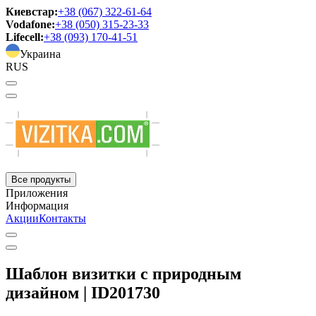
Киевстар:
+38 (067) 322-61-64
Vodafone:
+38 (050) 315-23-33
Lifecell:
+38 (093) 170-41-51
Украина
RUS
Все продукты
Приложения
Информация
Акции
Контакты
Шаблон визитки с природным
дизайном | ID201730