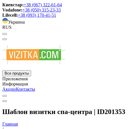
Киевстар:
+38 (067) 322-61-64
Vodafone:
+38 (050) 315-23-33
Lifecell:
+38 (093) 170-41-51
Украина
RUS
Все продукты
Приложения
Информация
Акции
Контакты
Шаблон визитки спа-центра | ID201353
Главная