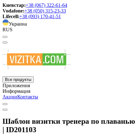
Киевстар:
+38 (067) 322-61-64
Vodafone:
+38 (050) 315-23-33
Lifecell:
+38 (093) 170-41-51
Украина
RUS
Все продукты
Приложения
Информация
Акции
Контакты
Шаблон визитки тренера по плаванью
| ID201103