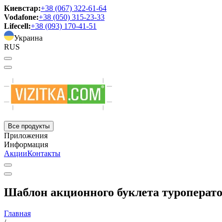
Киевстар:
+38 (067) 322-61-64
Vodafone:
+38 (050) 315-23-33
Lifecell:
+38 (093) 170-41-51
Украина
RUS
Все продукты
Приложения
Информация
Акции
Контакты
Шаблон акционного буклета туроператор
Главная