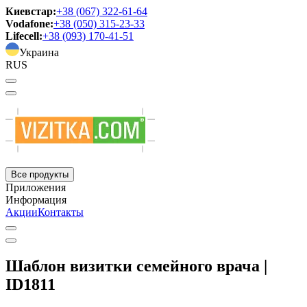
Киевстар:
+38 (067) 322-61-64
Vodafone:
+38 (050) 315-23-33
Lifecell:
+38 (093) 170-41-51
Украина
RUS
Все продукты
Приложения
Информация
Акции
Контакты
Шаблон визитки семейного врача |
ID1811