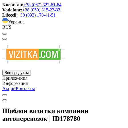
Киевстар:
+38 (067) 322-61-64
Vodafone:
+38 (050) 315-23-33
Lifecell:
+38 (093) 170-41-51
Украина
RUS
Все продукты
Приложения
Информация
Акции
Контакты
Шаблон визитки компании
автоперевозок | ID178780