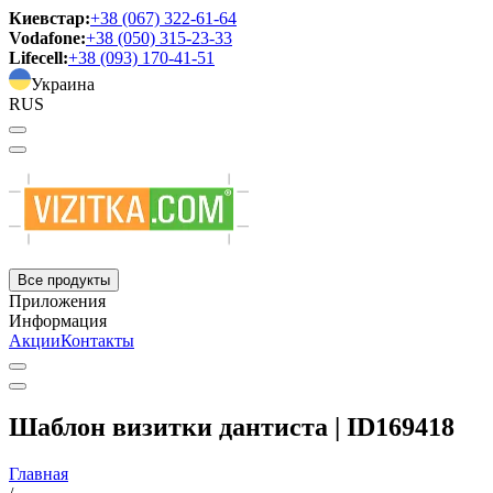
Киевстар:
+38 (067) 322-61-64
Vodafone:
+38 (050) 315-23-33
Lifecell:
+38 (093) 170-41-51
Украина
RUS
Все продукты
Приложения
Информация
Акции
Контакты
Шаблон визитки дантиста | ID169418
Главная