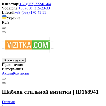
Киевстар:
+38 (067) 322-61-64
Vodafone:
+38 (050) 315-23-33
Lifecell:
+38 (093) 170-41-51
Украина
RUS
Все продукты
Приложения
Информация
Акции
Контакты
Шаблон стильной визитки | ID168941
Главная