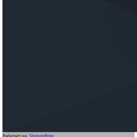
Работает на
VentumPrint