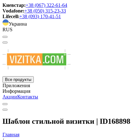
Киевстар:
+38 (067) 322-61-64
Vodafone:
+38 (050) 315-23-33
Lifecell:
+38 (093) 170-41-51
Украина
RUS
Все продукты
Приложения
Информация
Акции
Контакты
Шаблон стильной визитки | ID168898
Главная