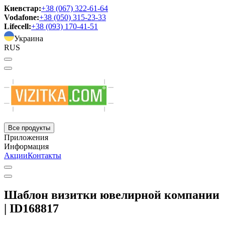
Киевстар:
+38 (067) 322-61-64
Vodafone:
+38 (050) 315-23-33
Lifecell:
+38 (093) 170-41-51
Украина
RUS
Все продукты
Приложения
Информация
Акции
Контакты
Шаблон визитки ювелирной компании
| ID168817