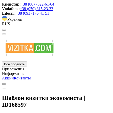
Киевстар:
+38 (067) 322-61-64
Vodafone:
+38 (050) 315-23-33
Lifecell:
+38 (093) 170-41-51
Украина
RUS
Все продукты
Приложения
Информация
Акции
Контакты
Шаблон визитки экономиста |
ID168597