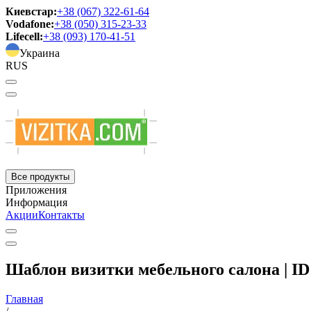
Киевстар:
+38 (067) 322-61-64
Vodafone:
+38 (050) 315-23-33
Lifecell:
+38 (093) 170-41-51
Украина
RUS
Все продукты
Приложения
Информация
Акции
Контакты
Шаблон визитки мебельного салона | ID
Главная