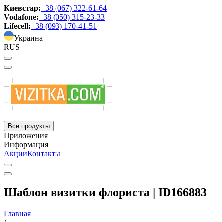
Киевстар:
+38 (067) 322-61-64
Vodafone:
+38 (050) 315-23-33
Lifecell:
+38 (093) 170-41-51
Украина
RUS
Все продукты
Приложения
Информация
Акции
Контакты
Шаблон визитки флориста | ID166883
Главная