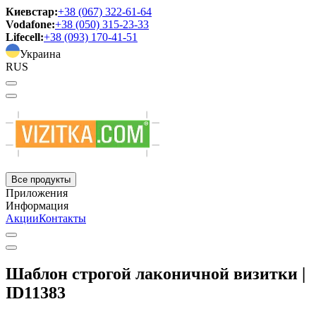
Киевстар:
+38 (067) 322-61-64
Vodafone:
+38 (050) 315-23-33
Lifecell:
+38 (093) 170-41-51
Украина
RUS
Все продукты
Приложения
Информация
Акции
Контакты
Шаблон строгой лаконичной визитки |
ID11383