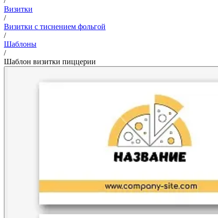
/
Визитки
/
Визитки с тиснением фольгой
/
Шаблоны
/
Шаблон визитки пиццерии