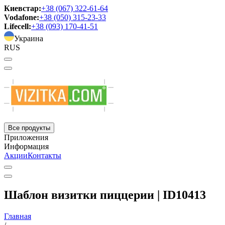
Киевстар:
+38 (067) 322-61-64
Vodafone:
+38 (050) 315-23-33
Lifecell:
+38 (093) 170-41-51
Украина
RUS
Все продукты
Приложения
Информация
Акции
Контакты
Шаблон визитки пиццерии | ID10413
Главная