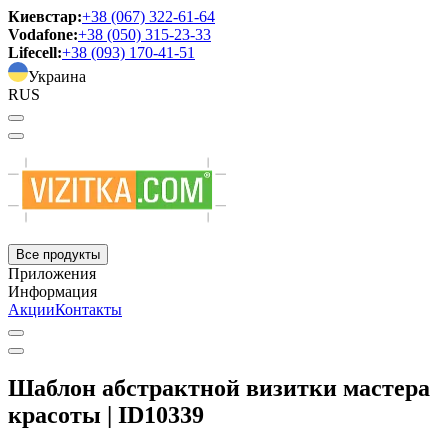
Киевстар:
+38 (067) 322-61-64
Vodafone:
+38 (050) 315-23-33
Lifecell:
+38 (093) 170-41-51
Украина
RUS
Все продукты
Приложения
Информация
Акции
Контакты
Шаблон абстрактной визитки мастера
красоты | ID10339