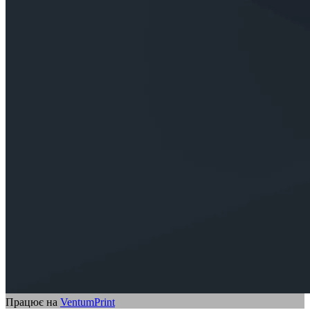
Працює на
VentumPrint