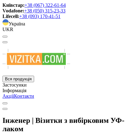
Київстар:
+38 (067) 322-61-64
Vodafone:
+38 (050) 315-23-33
Lifecell:
+38 (093) 170-41-51
Україна
UKR
Вся продукція
Застосунки
Інформація
Акції
Контакти
Інженер | Візитки з вибірковим УФ-
лаком