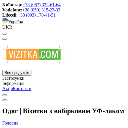
Київстар:
+38 (067) 322-61-64
Vodafone:
+38 (050) 315-23-33
Lifecell:
+38 (093) 170-41-51
Україна
UKR
Вся продукція
Застосунки
Інформація
Акції
Контакти
Одяг | Візитки з вибірковим УФ-лаком
Головна