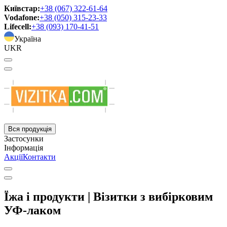
Київстар:
+38 (067) 322-61-64
Vodafone:
+38 (050) 315-23-33
Lifecell:
+38 (093) 170-41-51
Україна
UKR
Вся продукція
Застосунки
Інформація
Акції
Контакти
Їжа і продукти | Візитки з вибірковим
УФ-лаком