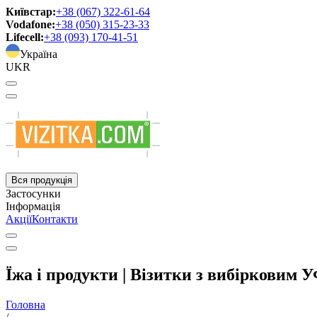
Київстар:
+38 (067) 322-61-64
Vodafone:
+38 (050) 315-23-33
Lifecell:
+38 (093) 170-41-51
Україна
UKR
Вся продукція
Застосунки
Інформація
Акції
Контакти
Їжа і продукти | Візитки з вибірковим 
Головна