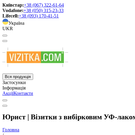
Київстар:
+38 (067) 322-61-64
Vodafone:
+38 (050) 315-23-33
Lifecell:
+38 (093) 170-41-51
Україна
UKR
Вся продукція
Застосунки
Інформація
Акції
Контакти
Юрист | Візитки з вибірковим УФ-лако
Головна