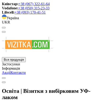
Київстар:
+38 (067) 322-61-64
Vodafone:
+38 (050) 315-23-33
Lifecell:
+38 (093) 170-41-51
Україна
UKR
Вся продукція
Застосунки
Інформація
Акції
Контакти
Освіта | Візитки з вибірковим УФ-
лаком