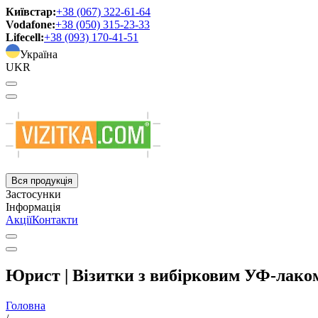
Київстар:
+38 (067) 322-61-64
Vodafone:
+38 (050) 315-23-33
Lifecell:
+38 (093) 170-41-51
Україна
UKR
Вся продукція
Застосунки
Інформація
Акції
Контакти
Юрист | Візитки з вибірковим УФ-лако
Головна