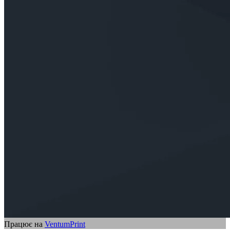
Працює на
VentumPrint