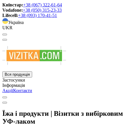
Київстар:
+38 (067) 322-61-64
Vodafone:
+38 (050) 315-23-33
Lifecell:
+38 (093) 170-41-51
Україна
UKR
Вся продукція
Застосунки
Інформація
Акції
Контакти
Їжа і продукти | Візитки з вибірковим
УФ-лаком