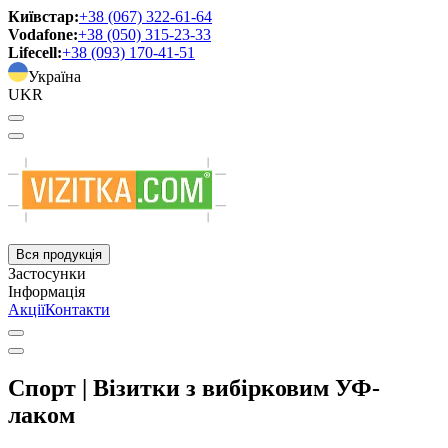
Київстар:
+38 (067) 322-61-64
Vodafone:
+38 (050) 315-23-33
Lifecell:
+38 (093) 170-41-51
Україна
UKR
Вся продукція
Застосунки
Інформація
Акції
Контакти
Спорт | Візитки з вибірковим УФ-
лаком