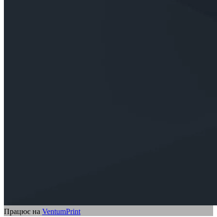
Працює на
VentumPrint