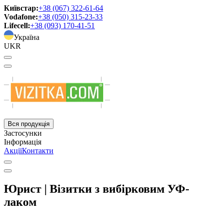
Київстар:
+38 (067) 322-61-64
Vodafone:
+38 (050) 315-23-33
Lifecell:
+38 (093) 170-41-51
Україна
UKR
Вся продукція
Застосунки
Інформація
Акції
Контакти
Юрист | Візитки з вибірковим УФ-
лаком