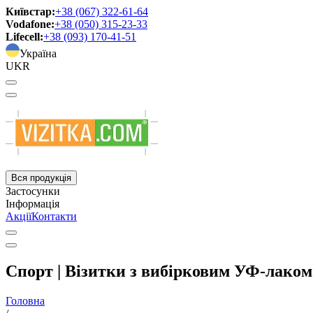
Київстар:
+38 (067) 322-61-64
Vodafone:
+38 (050) 315-23-33
Lifecell:
+38 (093) 170-41-51
Україна
UKR
Вся продукція
Застосунки
Інформація
Акції
Контакти
Спорт | Візитки з вибірковим УФ-лаком
Головна